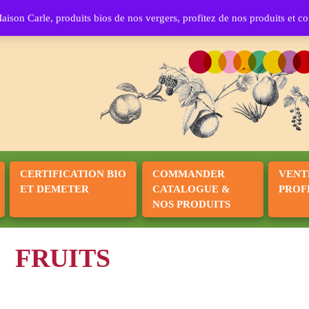
Maison Ca
ison Carle, produits bios de nos vergers, profitez de nos produits et
CERTIFICATION BIO
COMMANDER
VENT
ET DEMETER
CATALOGUE &
PROF
NOS PRODUITS
FRUITS