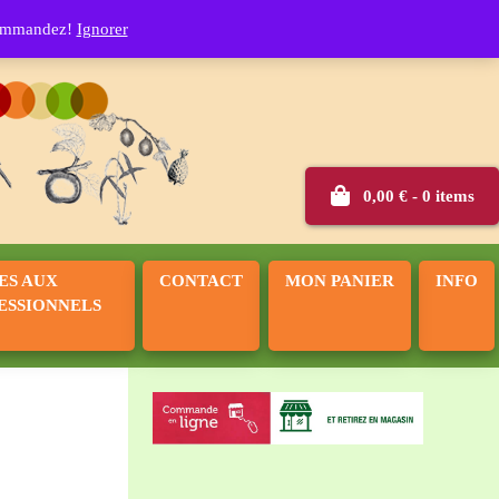
rle
 commandez!
Ignorer
0,00
€
- 0 items
ES AUX
CONTACT
MON PANIER
INFO
ESSIONNELS