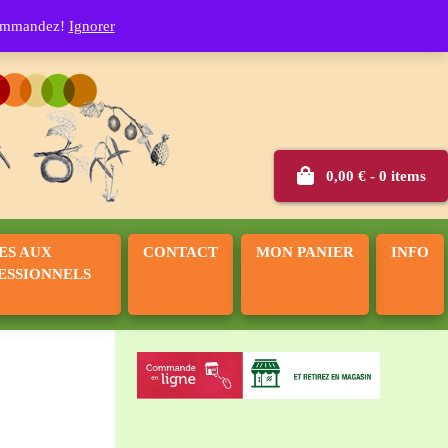
rle
 commandez!
Ignorer
0,00
€
- 0 items
ES AUX
CONTACT
MON PANIER
INFO
ESSIONNELS