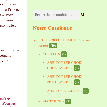
ue vous vous
ge à l’écran.
Recherche
 », votre
pour :
. Si vous
rsonnelle et
Notre Catalogue
FRUITS BIO ET DEMETER de nos
vergers
(19)
eb se comporte
ABRICOTS
(3)
cernant,
e votre
ABRICOT 1ER CHOIX
GROS CALIBRE
(1)
ABRICOT 1ER CHOIX
PETIT CALIBRE
(1)
ABRICOT DECLASSE
(1)
naître et
NECTARINES
(2)
. Pour les