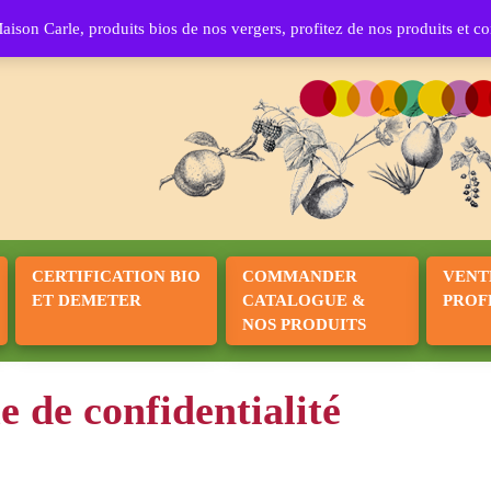
Maison Ca
ison Carle, produits bios de nos vergers, profitez de nos produits et
CERTIFICATION BIO
COMMANDER
VENT
ET DEMETER
CATALOGUE &
PROF
NOS PRODUITS
e de confidentialité