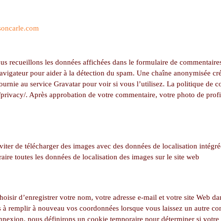
soncarle.com
nous recueillons les données affichées dans le formulaire de commentaires
u navigateur pour aider à la détection du spam. Une chaîne anonymisée cré
rnie au service Gravatar pour voir si vous l’utilisez. La politique de co
m/privacy/. Après approbation de votre commentaire, votre photo de profil
viter de télécharger des images avec des données de localisation intég
raire toutes les données de localisation des images sur le site web
oisir d’enregistrer votre nom, votre adresse e-mail et votre site Web da
 à remplir à nouveau vos coordonnées lorsque vous laissez un autre c
nnexion, nous définirons un cookie temporaire pour déterminer si votre