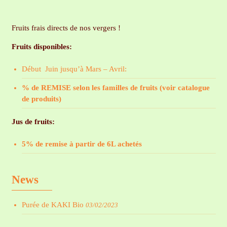
sur
la
Fruits frais directs de nos vergers !
page
du
Fruits disponibles:
produit
Début Juin jusqu’à Mars – Avril:
% de REMISE selon les familles de fruits (voir catalogue
de produits)
Jus de fruits:
5% de remise à partir de 6L achetés
News
Purée de KAKI Bio
03/02/2023