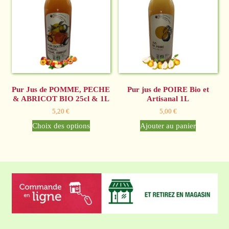
Pur Jus de POMME, PECHE
Pur jus de POIRE Bio et
& ABRICOT BIO 25cl & 1L
Artisanal 1L
5,20
€
5,00
€
Ce
Choix des options
Ajouter au panier
produit
a
plusieurs
variations.
Les
options
peuvent
être
choisies